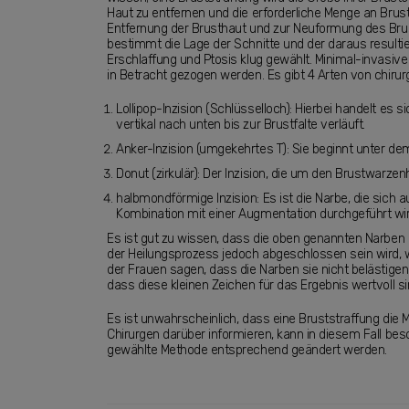
Haut zu entfernen und die erforderliche Menge an Brust
Entfernung der Brusthaut und zur Neuformung des Brustg
bestimmt die Lage der Schnitte und der daraus result
Erschlaffung und Ptosis klug gewählt. Minimal-invasive M
in Betracht gezogen werden. Es gibt 4 Arten von chirur
Lollipop-Inzision (Schlüsselloch): Hierbei handelt es
vertikal nach unten bis zur Brustfalte verläuft.
Anker-Inzision (umgekehrtes T): Sie beginnt unter de
Donut (zirkulär): Der Inzision, die um den Brustwarze
halbmondförmige Inzision: Es ist die Narbe, die sich
Kombination mit einer Augmentation durchgeführt wir
Es ist gut zu wissen, dass die oben genannten Narben 
der Heilungsprozess jedoch abgeschlossen sein wird,
der Frauen sagen, dass die Narben sie nicht belästigen 
dass diese kleinen Zeichen für das Ergebnis wertvoll si
Es ist unwahrscheinlich, dass eine Bruststraffung die 
Chirurgen darüber informieren, kann in diesem Fall bes
gewählte Methode entsprechend geändert werden.