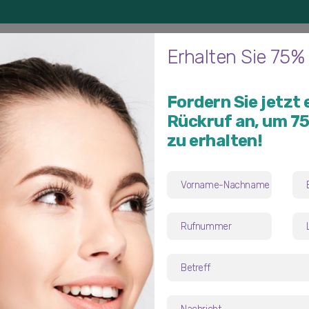
Die Behandlungen
Die Ärzte
Bewertungen
Blog
Ref
Erhalten Sie 75%
Fordern Sie jetzt 
Rückruf an, um 7
zu erhalten!
Bruststraffung