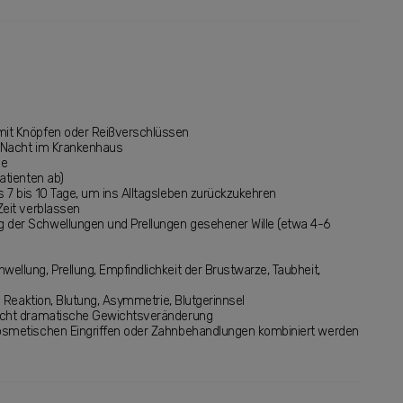
it Knöpfen oder Reißverschlüssen
1 Nacht im Krankenhaus
se
atienten ab)
 7 bis 10 Tage, um ins Alltagsleben zurückzukehren
Zeit verblassen
der Schwellungen und Prellungen gesehener Wille (etwa 4-6
ellung, Prellung, Empfindlichkeit der Brustwarze, Taubheit,
he Reaktion, Blutung, Asymmetrie, Blutgerinnsel
icht dramatische Gewichtsveränderung
osmetischen Eingriffen oder Zahnbehandlungen kombiniert werden