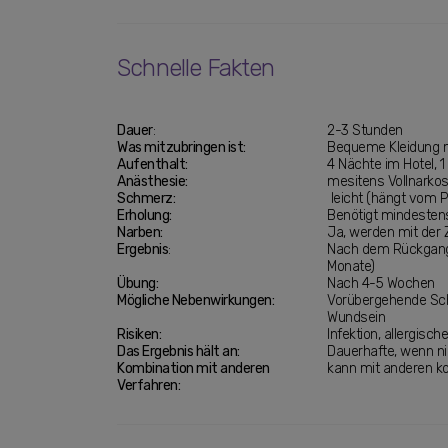
Schnelle Fakten
Dauer
:
2-3 Stunden
Was mitzubringen ist:
Bequeme Kleidung m
Aufenthalt:
4 Nächte im Hotel, 
Anästhesie:
mesitens Vollnarko
Schmerz:
leicht (hängt vom P
Erholung:
Benötigt mindestens
Narben:
Ja, werden mit der 
Ergebnis
:
Nach dem Rückgang 
Monate)
Übung:
Nach 4-5 Wochen
Mögliche Nebenwirkungen:
Vorübergehende Schw
Wundsein
Risiken:
Infektion, allergisc
Das Ergebnis hält an:
Dauerhafte, wenn n
Kombination mit anderen
kann mit anderen k
Verfahren: