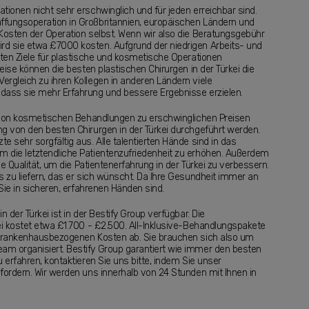
tionen nicht sehr erschwinglich und für jeden erreichbar sind.
ffungsoperation in Großbritannien, europäischen Ländern und
 Kosten der Operation selbst. Wenn wir also die Beratungsgebühr
rd sie etwa £7000 kosten. Aufgrund der niedrigen Arbeits- und
gten Ziele für plastische und kosmetische Operationen
reise können die besten plastischen Chirurgen in der Türkei die
ergleich zu ihren Kollegen in anderen Ländern viele
 dass sie mehr Erfahrung und bessere Ergebnisse erzielen.
en von kosmetischen Behandlungen zu erschwinglichen Preisen
ng von den besten Chirurgen in der Türkei durchgeführt werden.
 sehr sorgfältig aus. Alle talentierten Hände sind in das
m die letztendliche Patientenzufriedenheit zu erhöhen. Außerdem
he Qualität, um die Patientenerfahrung in der Türkei zu verbessern.
s zu liefern, das er sich wünscht. Da Ihre Gesundheit immer an
 Sie in sicheren, erfahrenen Händen sind.
 der Türkei ist in der Bestify Group verfügbar. Die
ei kostet etwa £1.700 - £2.500. All-Inklusive-Behandlungspakete
e krankenhausbezogenen Kosten ab. Sie brauchen sich also um
am organisiert. Bestify Group garantiert wie immer den besten
 erfahren, kontaktieren Sie uns bitte, indem Sie unser
fordern. Wir werden uns innerhalb von 24 Stunden mit Ihnen in