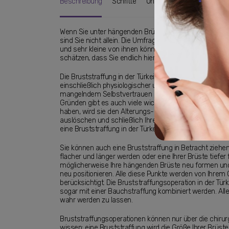
Beschreibung
Schritte
Ungefähre Kosten
Schne
Liposuktion in der Türkei
Gynäkomastie
Wenn Sie unter hängenden Brüsten oder herabhängend
sind Sie nicht allein. Die Umfragen zeigen, dass Millio
Brazilian Butt Lift
und sehr kleine von ihnen können den richtigen Chirurg
schätzen, dass Sie endlich hier sind. Klicken Sie hier, 
Arm und Oberschenkel Lifting
Die Bruststraffung in der Türkei, die klinisch als Masto
einschließlich physiologischer und physischer, zu lösen
mangelndem Selbstvertrauen und Unwohlsein um die S
Gründen gibt es auch viele wichtige medizinische Grün
haben, wird sie den Alterungs- und Schwerkrafteinflu
auslöschen und schließlich Ihre Schultern und Ihren R
eine Bruststraffung in der Türkei beseitigt werden.
Sie können auch eine Bruststraffung in Betracht zieh
flacher und länger werden oder eine Ihrer Brüste tiefer
möglicherweise Ihre hängenden Brüste neu formen und
neu positionieren. Alle diese Punkte werden von Ihre
berücksichtigt. Die Bruststraffungsoperation in der Tü
sogar mit einer Bauchstraffung kombiniert werden. All
wahr werden zu lassen.
Bruststraffungsoperationen können nur über die chirur
wissen; eine Bruststraffung wird die Größe Ihrer Brüste