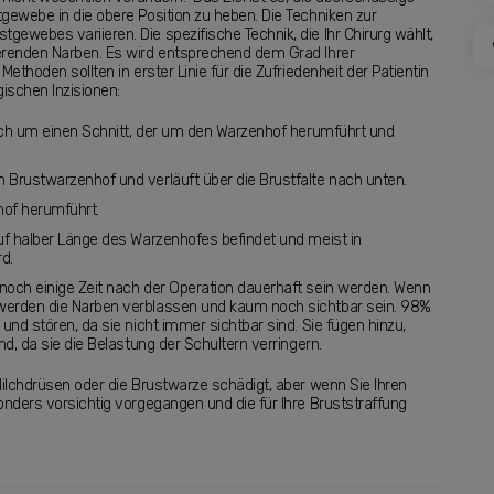
gewebe in die obere Position zu heben. Die Techniken zur
ewebes variieren. Die spezifische Technik, die Ihr Chirurg wählt,
ierenden Narben. Es wird entsprechend dem Grad Ihrer
ethoden sollten in erster Linie für die Zufriedenheit der Patientin
gischen Inzisionen:
 sich um einen Schnitt, der um den Warzenhof herumführt und
m Brustwarzenhof und verläuft über die Brustfalte nach unten.
nhof herumführt.
 auf halber Länge des Warzenhofes befindet und meist in
d.
noch einige Zeit nach der Operation dauerhaft sein werden. Wenn
 werden die Narben verblassen und kaum noch sichtbar sein. 98%
und stören, da sie nicht immer sichtbar sind. Sie fügen hinzu,
nd, da sie die Belastung der Schultern verringern.
Milchdrüsen oder die Brustwarze schädigt, aber wenn Sie Ihren
onders vorsichtig vorgegangen und die für Ihre Bruststraffung