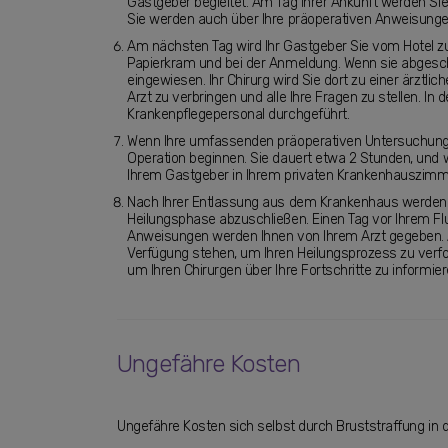
Gastgeber begleitet. Am Tag Ihrer Ankunft werden Sie
Sie werden auch über Ihre präoperativen Anweisungen
Am nächsten Tag wird Ihr Gastgeber Sie vom Hotel zu
Papierkram und bei der Anmeldung. Wenn sie abgesch
eingewiesen. Ihr Chirurg wird Sie dort zu einer ärztlic
Arzt zu verbringen und alle Ihre Fragen zu stellen. I
Krankenpflegepersonal durchgeführt.
Wenn Ihre umfassenden präoperativen Untersuchungen
Operation beginnen. Sie dauert etwa 2 Stunden, und 
Ihrem Gastgeber in Ihrem privaten Krankenhauszim
Nach Ihrer Entlassung aus dem Krankenhaus werden Sie
Heilungsphase abzuschließen. Einen Tag vor Ihrem Fl
Anweisungen werden Ihnen von Ihrem Arzt gegeben. Au
Verfügung stehen, um Ihren Heilungsprozess zu verfol
um Ihren Chirurgen über Ihre Fortschritte zu informier
Ungefähre Kosten
Ungefähre Kosten sich selbst durch Bruststraffung in de