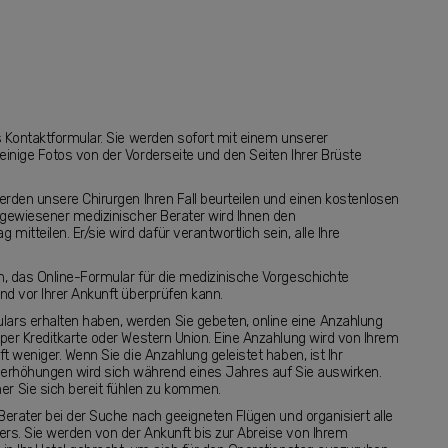
as Kontaktformular. Sie werden sofort mit einem unserer
einige Fotos von der Vorderseite und den Seiten Ihrer Brüste
erden unsere Chirurgen Ihren Fall beurteilen und einen kostenlosen
zugewiesener medizinischer Berater wird Ihnen den
tteilen. Er/sie wird dafür verantwortlich sein, alle Ihre
n, das Online-Formular für die medizinische Vorgeschichte
nd vor Ihrer Ankunft überprüfen kann.
rs erhalten haben, werden Sie gebeten, online eine Anzahlung
 per Kreditkarte oder Western Union. Eine Anzahlung wird von Ihrem
t weniger. Wenn Sie die Anzahlung geleistet haben, ist Ihr
iserhöhungen wird sich während eines Jahres auf Sie auswirken.
r Sie sich bereit fühlen zu kommen.
 Berater bei der Suche nach geeigneten Flügen und organisiert alle
ers. Sie werden von der Ankunft bis zur Abreise von Ihrem