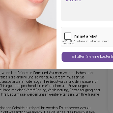
lle Fakten
F.A.Q
Galerie
Bewertungen
en Brustwarzen leiden und Ihren Körper verbessern möchten,
nen von Frauen auf der ganzen Welt unter schlaffen Brüsten leiden,
en zu erschwinglichen Preisen erreichen. Sie können sich glücklich
um Ihre Reise zu beginnen und sich selbst zu bestify!
pexie bekannt ist, kann dazu beitragen, eine Reihe von Problemen,
. Diese Behandlung ist eine großartige Gelegenheit, mit
elbstdarstellung zu kämpfen. Abgesehen von emotionalen
de, sie durchführen zu lassen. Wenn Sie sie einmal durchgeführt
ss auf Ihre Brust stoppen, die Schwangerschaftsdeformation
Erhalten Sie eine kosten
ücken entlasten. Diese weithin bekannten Faktoren können durch
en, wenn Ihre Brüste an Form und Volumen verloren haben oder
 fällt als die andere und so weiter. Außerdem müssen Sie
 ausbalancieren oder sogar Ihre Brustwarze und den Warzenhof
m Chirurgen entsprechend Ihren Wünschen und Erwartungen
rkei kann mit einer Vergrößerung, Verkleinerung, Fettabsaugung oder
e Ihre Bedürfnisse werden unser Wegbereiter sein, um Ihre Träume
gischen Schnitte durchgeführt werden. Es ist besser, das zu
 nicht wesentlich verändern. Das Ziel ist es, die überschüssige