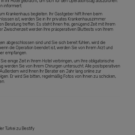
 in Ihr Hotel gebracht, um sich für den Operationstag auszuruhen.
 informiert.
m Krankenhaus begleiten. Ihr Gastgeber hilft Ihnen beim
lossen ist, werden Sie in Ihr privates Krankenhauszimmer
hen Beratung treffen. Es steht Ihnen frei, genügend Zeit mit Ihrem
n der Zwischenzeit werden Ihre präoperativen Bluttests von Ihrem
 abgeschlossen sind und Sie sich bereit fühlen, wird die
wenn die Operation beendet ist, werden Sie von Ihrem Arzt und
mer empfangen.
 einige Zeit in Ihrem Hotel verbringen, um Ihre obligatorische
ug werden Sie von Ihrem Chirurgen untersucht. Alle postoperativen
ßerdem wird Ihnen Ihr Berater ein Jahr lang online zur
gen. Er wird Sie bitten, regelmäßig Fotos von Ihnen zu schicken,
en.
r Türkei zu Bestify