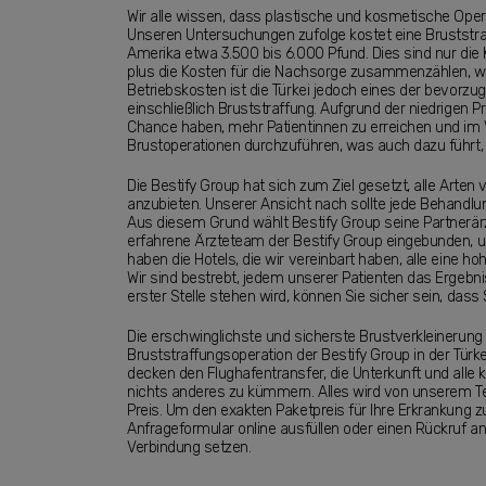
Wir alle wissen, dass plastische und kosmetische Opera
Unseren Untersuchungen zufolge kostet eine Bruststra
Amerika etwa 3.500 bis 6.000 Pfund. Dies sind nur die
plus die Kosten für die Nachsorge zusammenzählen, wi
Betriebskosten ist die Türkei jedoch eines der bevorzu
einschließlich Bruststraffung. Aufgrund der niedrigen P
Chance haben, mehr Patientinnen zu erreichen und im V
Brustoperationen durchzuführen, was auch dazu führt,
Die Bestify Group hat sich zum Ziel gesetzt, alle Art
anzubieten. Unserer Ansicht nach sollte jede Behandlu
Aus diesem Grund wählt Bestify Group seine Partnerärzte
erfahrene Ärzteteam der Bestify Group eingebunden, u
haben die Hotels, die wir vereinbart haben, alle eine ho
Wir sind bestrebt, jedem unserer Patienten das Ergebni
erster Stelle stehen wird, können Sie sicher sein, dass
Die erschwinglichste und sicherste Brustverkleinerung in
Bruststraffungsoperation der Bestify Group in der Türk
decken den Flughafentransfer, die Unterkunft und all
nichts anderes zu kümmern. Alles wird von unserem Te
Preis. Um den exakten Paketpreis für Ihre Erkrankung zu
Anfrageformular online ausfüllen oder einen Rückruf an
Verbindung setzen.