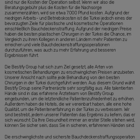
sind nur die Kosten der Operation selbst. Wenn wir also die
Beratungsgebühr plus die Kosten für die Nachsorge
zusammenzählen, wird sie etwa 7.000 Pfund kosten. Aufgrund der
niedrigen Arbeits- und Betriebskosten ist die Türkei jedoch eines der
bevorzugten Ziele für plastische und kosmetische Operationen
einschließlich Bauchdeckenstraffung. Aufgrund der niedrigen Preise
haben die besten plastischen Chirurgen in der Türkei die Chance, im
Vergleich zu ihren Kollegen in anderen Ländern mehr Patienten zu
erreichen und viele Bauchdeckenstraffungsoperationen
durchzuführen, was auch zu mehr Erfahrung und besseren
Ergebnissen führt.
Die Bestify Group hat sich zum Ziel gesetzt, alle Arten von
kosmetischen Behandlungen zu erschwinglichen Preisen anzubieten.
Unserer Ansicht nach sollte jede Behandlung von den besten
Chirurgen in der Türkei durchgeführt werden. Aus diesem Grund wählt
Bestify Group seine Partnerärzte sehr sorgfältig aus. Alle talentierten
Hände sind in das erfahrene Ärzteteam von Bestify Group
eingebunden, um die letztendliche Patientenzufriedenheit zu erhöhen.
Außerdem haben die Hotels, die wir vereinbart haben, alle eine hohe
Qualität, um die Patientenerfahrung in der Türkei zu verbessern. Wir
sind bestrebt, jedem unserer Patienten das Ergebnis zu liefern, das er
sich wünscht. Da Ihre Gesundheit immer an erster Stelle stehen wird,
können Sie sicher sein, dass Sie in sicheren, erfahrenen Händen sind.
Die erschwinglichste und sicherste Bauchdeckenstraffungsoperation