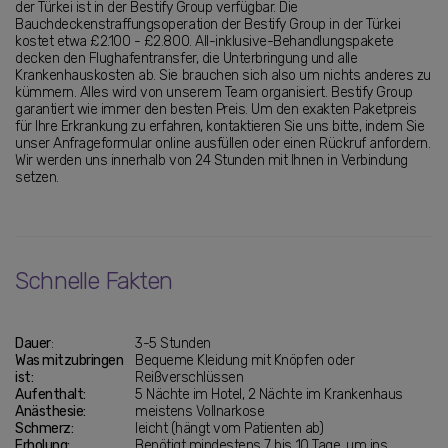
der Türkei ist in der Bestify Group verfügbar. Die
Bauchdeckenstraffungsoperation der Bestify Group in der Türkei
kostet etwa £2.100 - £2.800. All-inklusive-Behandlungspakete
decken den Flughafentransfer, die Unterbringung und alle
Krankenhauskosten ab. Sie brauchen sich also um nichts anderes zu
kümmern. Alles wird von unserem Team organisiert. Bestify Group
garantiert wie immer den besten Preis. Um den exakten Paketpreis
für Ihre Erkrankung zu erfahren, kontaktieren Sie uns bitte, indem Sie
unser Anfrageformular online ausfüllen oder einen Rückruf anfordern.
Wir werden uns innerhalb von 24 Stunden mit Ihnen in Verbindung
setzen.
Schnelle Fakten
Dauer
:
3-5 Stunden
Was mitzubringen
Bequeme Kleidung mit Knöpfen oder
ist:
Reißverschlüssen
Aufenthalt:
5 Nächte im Hotel, 2 Nächte im Krankenhaus
Anästhesie:
meistens Vollnarkose
Schmerz:
leicht (hängt vom Patienten ab)
Erholung:
Benötigt mindestens 7 bis 10 Tage, um ins