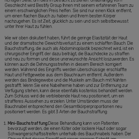
richtigen Seite, um dies in Betracht zu ziehen. Unabhängig vom
Geschlecht wird Bestify Group Ihnen mit seinem erfahrenen Team zu
einem erschwinglichen Preis helfen. Sie sind nur einen Klick entfernt,
um einen flachen Bauch zu haben und Ihrem besten Körper
nachzugehen. Es ist Zeit, glücklich zu sein und sich selbstbewusst
unter Ihrer Haut zu fühlen.
Wie wir oben diskutiert haben, führt die geringe Elastizität der Haut
und der dramatische Gewichtsverlust zu einem schlaffen Bauch. Die
Bauchstraffung, die auch als Abdominoplastik bezeichnet wird, ist ein
chirurgischer Eingriff, der dazu beiträgt, die Bauchdecke zu straffen
und neu zu formen und diese unerwünschte Ansicht loszuwerden. Es
können auch die Dehnungsstreifen in diesem Bereich korrigiert
werden. Während des Eingriffs werden überschüssige erschlaffte
Haut und Fettgewebe aus dem Bauchraum entfernt. Außerdem
werden das Bindegewebe und die Muskeln am Bauch mit Nähten
gestrafft. Wenn Sie eine Nabelhernie haben und zur Entfernung zur
Verfügung stehen, kann diese ebenfalls kostenlos behandelt werden.
Zum Schluss wird die verbleibende Haut neu positioniert, um ein
strafferes Aussehen zu erzielen. Unter Umständen muss der
Bauchnabel entsprechend den Gesamtkörperproportionen neu
positioniert werden. Es gibt 3 Arten der Bauchstraffung:
Mini-Bauchstraffung:
Diese Behandlung kann von Patienten
bevorzugt werden, die einen Köter oder lockere Haut oder sogar
Schwangerschaftsstreifen unterhalb des Bauchnabels haben. Der