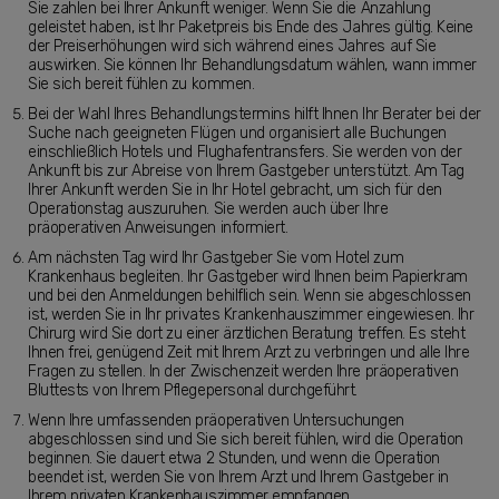
Sie zahlen bei Ihrer Ankunft weniger. Wenn Sie die Anzahlung
geleistet haben, ist Ihr Paketpreis bis Ende des Jahres gültig. Keine
der Preiserhöhungen wird sich während eines Jahres auf Sie
auswirken. Sie können Ihr Behandlungsdatum wählen, wann immer
Sie sich bereit fühlen zu kommen.
Bei der Wahl Ihres Behandlungstermins hilft Ihnen Ihr Berater bei der
Suche nach geeigneten Flügen und organisiert alle Buchungen
einschließlich Hotels und Flughafentransfers. Sie werden von der
Ankunft bis zur Abreise von Ihrem Gastgeber unterstützt. Am Tag
Ihrer Ankunft werden Sie in Ihr Hotel gebracht, um sich für den
Operationstag auszuruhen. Sie werden auch über Ihre
präoperativen Anweisungen informiert.
Am nächsten Tag wird Ihr Gastgeber Sie vom Hotel zum
Krankenhaus begleiten. Ihr Gastgeber wird Ihnen beim Papierkram
und bei den Anmeldungen behilflich sein. Wenn sie abgeschlossen
ist, werden Sie in Ihr privates Krankenhauszimmer eingewiesen. Ihr
Chirurg wird Sie dort zu einer ärztlichen Beratung treffen. Es steht
Ihnen frei, genügend Zeit mit Ihrem Arzt zu verbringen und alle Ihre
Fragen zu stellen. In der Zwischenzeit werden Ihre präoperativen
Bluttests von Ihrem Pflegepersonal durchgeführt.
Wenn Ihre umfassenden präoperativen Untersuchungen
abgeschlossen sind und Sie sich bereit fühlen, wird die Operation
beginnen. Sie dauert etwa 2 Stunden, und wenn die Operation
beendet ist, werden Sie von Ihrem Arzt und Ihrem Gastgeber in
Ihrem privaten Krankenhauszimmer empfangen.