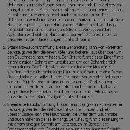
Chirurg führt diesen Eingriff mit einem einzigen Schnitt am
Unterbauch um den Schambereich herum durch. Das Ziel besteht
darin, die lockeren Muskeln zu straffen und die überschüssige Haut
zu entfernen, um eine flache Bauchdecke zu erhalten. Der
Unterbauch weist eine kleine, dünne und horizontale Linie auf. Diese
Narbe wird jedoch je nach Hauttyp des Patienten schwer bis gar
nicht sichtbar sein, da auflösbare Stiche bevorzugt werden.
Außerdem wird sich die Narbe unter der Bikinizone befinden, so
dass sie mit den Badeanzügen nicht sichtbar ist.
Standard-Bauchstraffung:
Diese Behandlung kann von Patienten
bevorzugt werden, die einen Köter und lockere Haut über oder um
den Bauchnabel herum haben. Der Chirurg führt diesen Eingriff mit
einem einzigen Schnitt am Unterbauch um den Schambereich
herum durch. Das Ziel besteht darin, die lockeren Muskeln zu
straffen und die überschüssige Haut zu entfernen, um eine flache
Bauchdecke zu erhalten. Die resultierende Narbe sieht ähnlich aus
wie eine Mini-Bauchstraffung, ist jedoch an der Stelle, an der sie
sich von der Hüfte zum anderen Hüftknochen befindet, etwas
länger. Diese Narbe befindet sich jedoch unter der Bikinizone, so
dass sie mit den Badeanzügen nicht sichtbar ist.
Erweiterte Bauchstraffung:
Diese Behandlung kann von Patienten
bevorzugt werden, die viel Gewicht verloren haben und jetzt
überschüssige, schlaffe Haut haben, die unter dem Bauchnabel
und auch näher an der Taille hängt. Der Chirurg führt diesen Eingriff
mit einem einzigen Schnitt am Unterbauch im Bereich der
Schamgegend durch. Obwohl es sich um einen längeren Schnitt